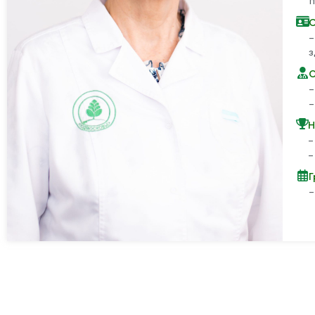
п
С
з
О
–
–
Н
–
–
Г
–