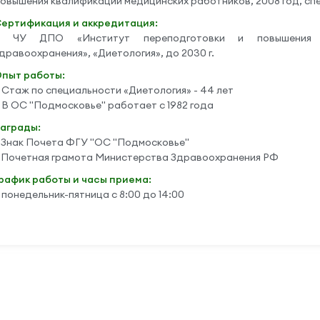
овышения квалификации медицинских работников, 2008 год, сп
ертификация и аккредитация:
– ЧУ ДПО «Институт переподготовки и повышения к
дравоохранения», «Диетология», до 2030 г.
пыт работы:
 Стаж по специальности «Диетология» - 44 лет
 В ОС "Подмосковье" работает с 1982 года
аграды:
 Знак Почета ФГУ "ОС "Подмосковье"
 Почетная грамота Министерства Здравоохранения РФ
рафик работы и часы приема:
 понедельник-пятница с 8:00 до 14:00