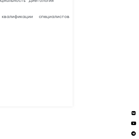
ециальность "Диетология"
валификации специалистов